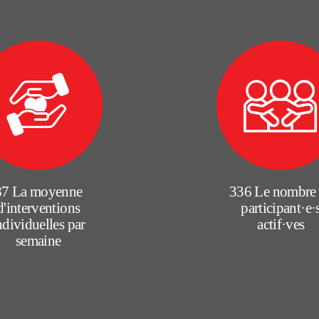
87 La moyenne
336 Le nombre
d'interventions
participant·e·
ndividuelles par
actif·ves
semaine