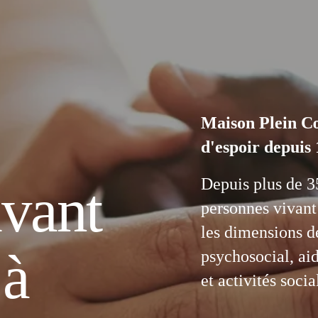
Maison Plein Cœu
d'espoir depuis
Depuis plus de 3
vant 
personnes vivant
les dimensions d
à 
psychosocial, ai
et activités soci