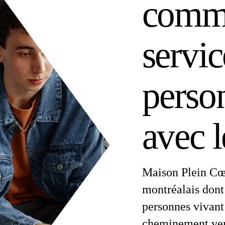
commu
servic
person
avec 
Maison Plein Cœ
montréalais dont 
personnes vivant 
cheminement vers 