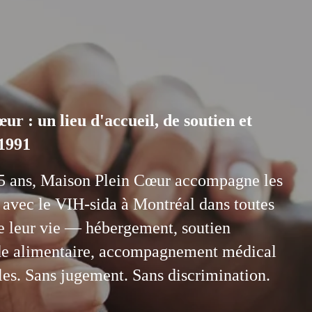
r : un lieu d'accueil, de soutien et 
 1991
5 ans, Maison Plein Cœur accompagne les 
 avec le VIH-sida à Montréal dans toutes 
e leur vie — hébergement, soutien 
de alimentaire, accompagnement médical 
ales. Sans jugement. Sans discrimination.